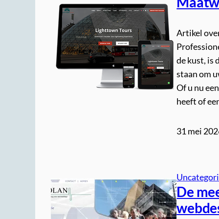
Maatwe
Artikel ov
Profession
de kust, is
staan om uw
Of u nu ee
heeft of e
31 mei 202
Uncategor
De mee
webdes