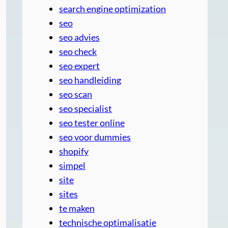
search engine optimization
seo
seo advies
seo check
seo expert
seo handleiding
seo scan
seo specialist
seo tester online
seo voor dummies
shopify
simpel
site
sites
te maken
technische optimalisatie