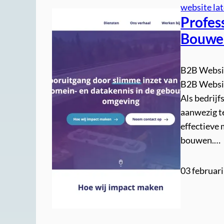
website la
Profes
Bouwen
B2B Websit
B2B Websit
Als bedrijf
aanwezig t
effectieve 
bouwen.…
03 februar