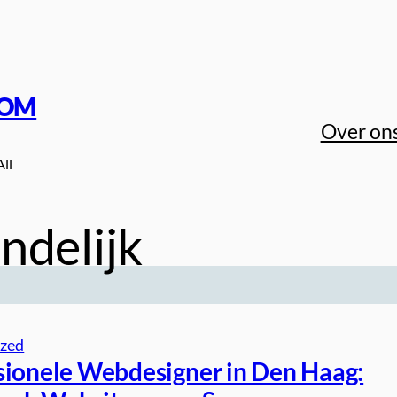
COM
Over on
All
ndelijk
ized
sionele Webdesigner in Den Haag: