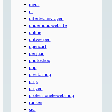
mvos
nl
offerte aanvragen
onderhoud website
online
ontwerpen
opencart
per jaar
photoshop
php
prestashop
prijs
prijzen
professionele webshop
ranken
sea