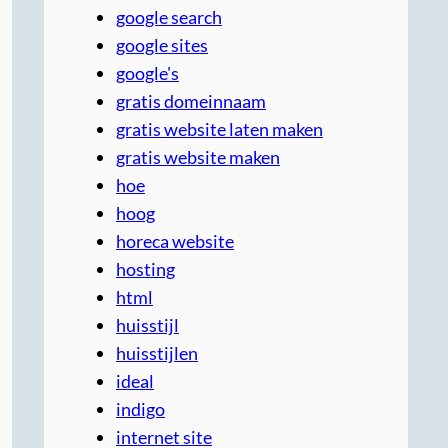
google search
google sites
google's
gratis domeinnaam
gratis website laten maken
gratis website maken
hoe
hoog
horeca website
hosting
html
huisstijl
huisstijlen
ideal
indigo
internet site