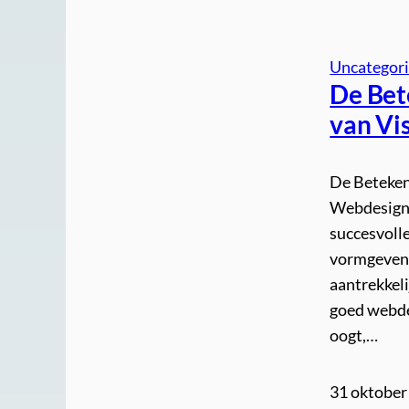
Uncategor
De Bet
van Vi
De Beteken
Webdesign i
succesvoll
vormgeven v
aantrekkeli
goed webde
oogt,…
31 oktober