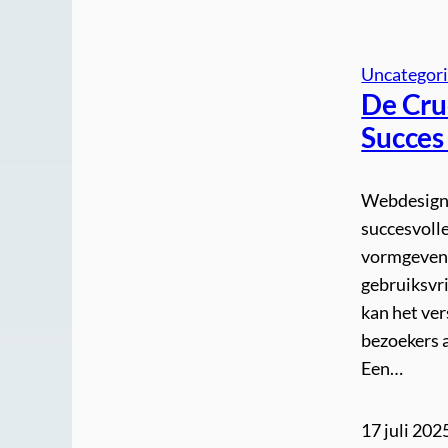
Uncategor
De Cru
Succes
Webdesign 
succesvoll
vormgeven 
gebruiksvr
kan het ve
bezoekers a
Een…
17 juli 202