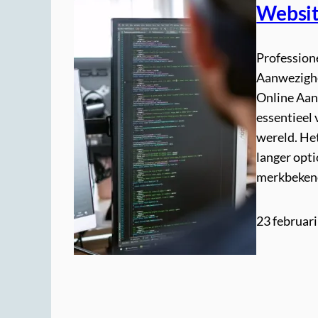
Websit
Profession
Aanwezighe
Online Aan
essentieel v
wereld. Het
langer opt
merkbeken
23 februar