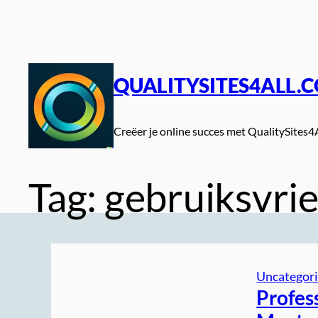
Spring
naar
de
inhoud
QUALITYSITES4ALL.
Creëer je online succes met QualitySites4
Tag:
gebruiksvrie
Uncategor
Profes