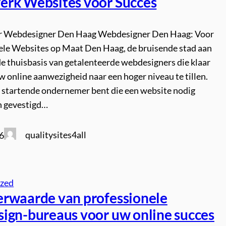
rk Websites voor Succes
er Webdesigner Den Haag Webdesigner Den Haag: Voor
ele Websites op Maat Den Haag, de bruisende stad aan
 de thuisbasis van getalenteerde webdesigners die klaar
 online aanwezigheid naar een hoger niveau te tillen.
n startende ondernemer bent die een website nodig
en gevestigd…
qualitysites4all
6
ized
rwaarde van professionele
ign-bureaus voor uw online succes