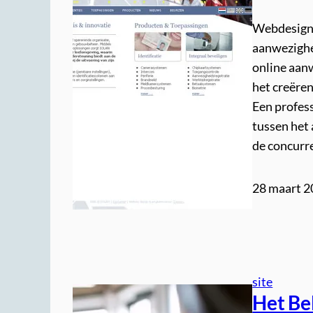
Webdesign-
aanwezighe
online aan
het creëren
Een profes
tussen het 
de concurr
28 maart 
site
Het Be