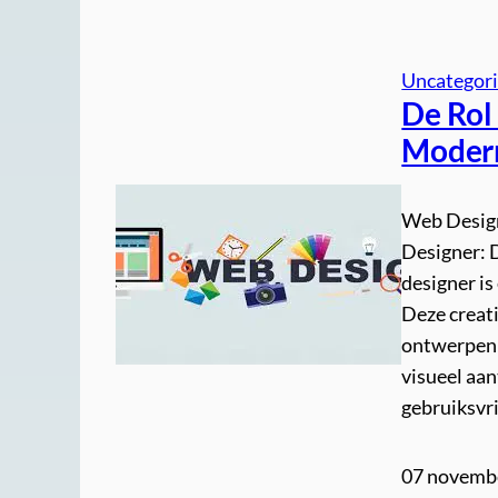
Uncategor
De Rol
Modern
Web Design
Designer: 
designer is
Deze creati
ontwerpen 
visueel aan
gebruiksvri
07 novemb