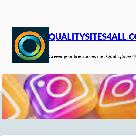
Spring
naar
de
inhoud
QUALITYSITES4ALL.
Creëer je online succes met QualitySites4