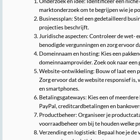
Onderzoek en idee: Identificeer een niche 
marktonderzoek om te begrijpen wie je pote
Businessplan: Stel een gedetailleerd busin
projecties beschrijft.
Juridische aspecten: Controleer de wet- en
benodigde vergunningen en zorg ervoor dat
Domeinnaam en hosting: Kies een pakkende
domeinnaamprovider. Zoek ook naar een g
Website-ontwikkeling: Bouw of laat een pro
Zorg ervoor dat de website responsief is,
en smartphones.
Betalingsgateways: Kies een of meerdere 
PayPal, creditcardbetalingen en bankover
Productbeheer: Organiseer je productcata
voorraadbeheer om bij te houden welke pr
Verzending en logistiek: Bepaal hoe je d