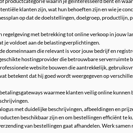
of productcategorie waarin je geïnteresseerd bent en waarv
ntiële klanten zijn, wat hun behoeften zijn en wie je conc
essplan op dat de doelstellingen, doelgroep, productlijn, p
 regelgeving met betrekking tot online verkoop in jouw land 
 je voldoet aan de belastingverplichtingen.
 domeinnaam die relevant is voor jouw bedrijf en registr
eschikte hostingprovider die betrouwbare serverruimte b
fessionele website bouwen die aantrekkelijk, gebruiksvrien
 wat betekent dat hij goed wordt weergegeven op verschille
betalingsgateways waarmee klanten veilig online kunnen be
schrijvingen.
logus met duidelijke beschrijvingen, afbeeldingen en pri
oducten beschikbaar zijn en om bestellingen efficiënt te 
e verzending van bestellingen gaat afhandelen. Werk same