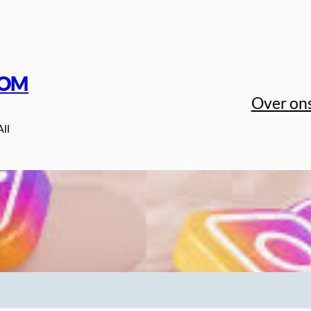
COM
Over on
All