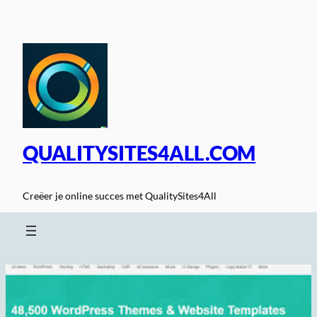
Spring
naar
de
inhoud
QUALITYSITES4ALL.COM
Creëer je online succes met QualitySites4All