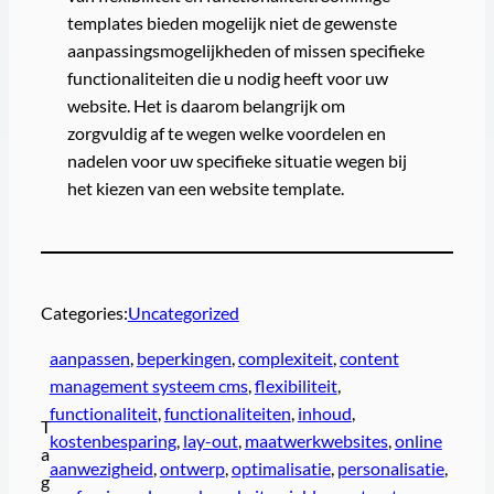
templates bieden mogelijk niet de gewenste
aanpassingsmogelijkheden of missen specifieke
functionaliteiten die u nodig heeft voor uw
website. Het is daarom belangrijk om
zorgvuldig af te wegen welke voordelen en
nadelen voor uw specifieke situatie wegen bij
het kiezen van een website template.
Categories:
Uncategorized
aanpassen
, 
beperkingen
, 
complexiteit
, 
content
management systeem cms
, 
flexibiliteit
, 
functionaliteit
, 
functionaliteiten
, 
inhoud
, 
T
kostenbesparing
, 
lay-out
, 
maatwerkwebsites
, 
online
a
aanwezigheid
, 
ontwerp
, 
optimalisatie
, 
personalisatie
, 
g