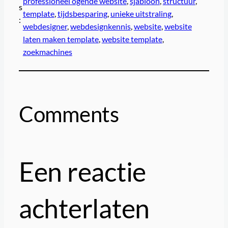
professioneel ogende website
, 
sjabloon
, 
structuur
, 
s
template
, 
tijdsbesparing
, 
unieke uitstraling
, 
:
webdesigner
, 
webdesignkennis
, 
website
, 
website
laten maken template
, 
website template
, 
zoekmachines
Comments
Een reactie
achterlaten