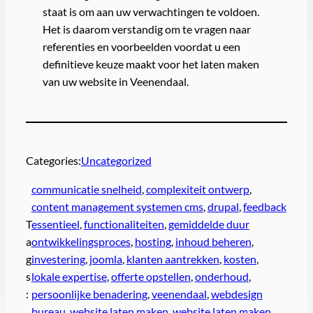
staat is om aan uw verwachtingen te voldoen.
Het is daarom verstandig om te vragen naar
referenties en voorbeelden voordat u een
definitieve keuze maakt voor het laten maken
van uw website in Veenendaal.
Categories:
Uncategorized
communicatie snelheid
, 
complexiteit ontwerp
, 
content management systemen cms
, 
drupal
, 
feedback
T
essentieel
, 
functionaliteiten
, 
gemiddelde duur
a
ontwikkelingsproces
, 
hosting
, 
inhoud beheren
, 
g
investering
, 
joomla
, 
klanten aantrekken
, 
kosten
, 
s
lokale expertise
, 
offerte opstellen
, 
onderhoud
, 
:
persoonlijke benadering
, 
veenendaal
, 
webdesign
bureau
, 
website laten maken
, 
website laten maken