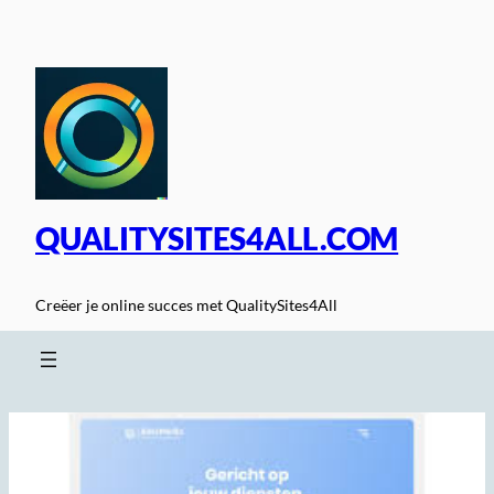
Spring
naar
de
inhoud
QUALITYSITES4ALL.COM
Creëer je online succes met QualitySites4All