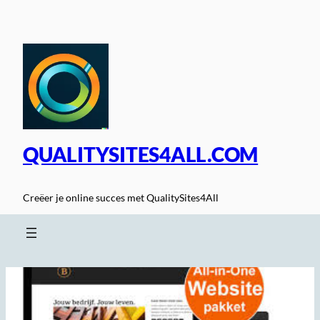
Spring
naar
de
inhoud
QUALITYSITES4ALL.COM
Creëer je online succes met QualitySites4All