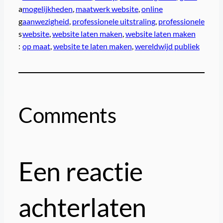
a
mogelijkheden
, 
maatwerk website
, 
online
g
aanwezigheid
, 
professionele uitstraling
, 
professionele
s
website
, 
website laten maken
, 
website laten maken
:
op maat
, 
website te laten maken
, 
wereldwijd publiek
Comments
Een reactie
achterlaten