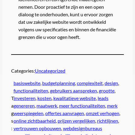
nemen. Door proactief te zijn en een open
dialoog te onderhouden, kunt u ervoor zorgen
dat uw zakelijke website wordt ontwikkeld
volgens uw specificaties en binnen de financiële
grenzen die u voor ogen heeft.
Categories:
Uncategorized
basiswebsite
, 
budgetplanning
, 
complexiteit
, 
design
, 
functionaliteiten
, 
gebruikers aanspreken
, 
grootte
, 
T
investeren
, 
kosten
, 
kwalitatieve website
, 
leads
a
genereren
, 
maatwerk
, 
meer functionaliteiten
, 
merk
g
weerspiegelen
, 
offertes aanvragen
, 
omzet verhogen
, 
s
online zichtbaarheid
, 
prijzen vergelijken
, 
richtlijnen
, 
:
vertrouwen opbouwen
, 
webdesignbureaus