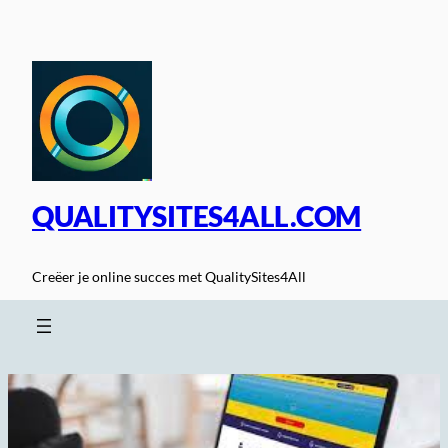
Spring
naar
de
inhoud
QUALITYSITES4ALL.COM
Creëer je online succes met QualitySites4All