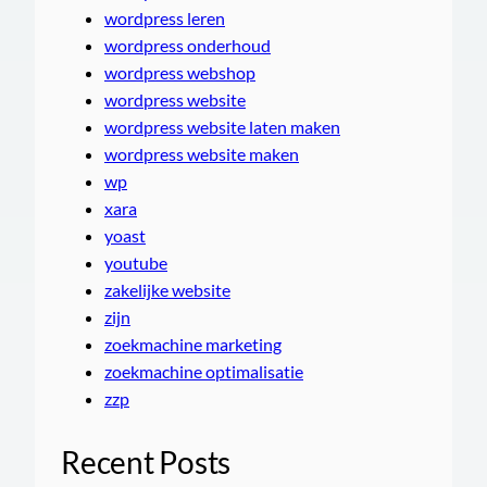
wordpress leren
wordpress onderhoud
wordpress webshop
wordpress website
wordpress website laten maken
wordpress website maken
wp
xara
yoast
youtube
zakelijke website
zijn
zoekmachine marketing
zoekmachine optimalisatie
zzp
Recent Posts