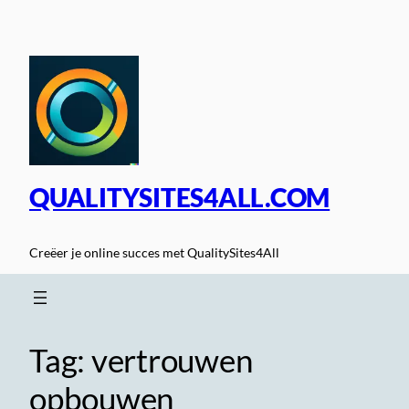
Spring
naar
de
inhoud
QUALITYSITES4ALL.COM
Creëer je online succes met QualitySites4All
Tag:
vertrouwen
opbouwen