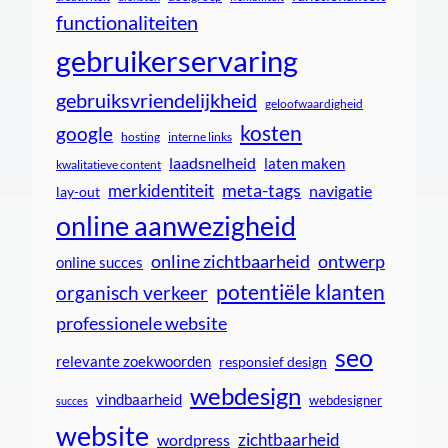
functionaliteiten
gebruikerservaring
gebruiksvriendelijkheid
geloofwaardigheid
kosten
google
interne links
hosting
laadsnelheid
laten maken
kwalitatieve content
meta-tags
merkidentiteit
navigatie
lay-out
online aanwezigheid
online zichtbaarheid
ontwerp
online succes
potentiële klanten
organisch verkeer
professionele website
seo
relevante zoekwoorden
responsief design
webdesign
vindbaarheid
webdesigner
succes
website
zichtbaarheid
wordpress