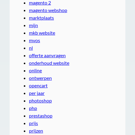
magento 2
magento webshop
marktplaats
mijn
mkb website
mvos
nl
offerte aanvragen
onderhoud website
online
ontwerpen
opencart
per jaar
photoshop
php
prestashop
prijs
prijzen