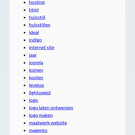
hosting
html
huisstijl
huisstijlen
ideal
indigo
internet site
jaar
joomla
komen
kosten
levelup
lightspeed
logo
logo laten ontwerpen
logo maken
maatwerk website
magento