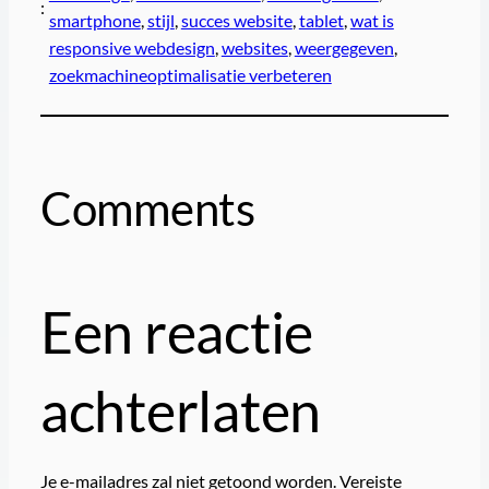
:
smartphone
, 
stijl
, 
succes website
, 
tablet
, 
wat is
responsive webdesign
, 
websites
, 
weergegeven
, 
zoekmachineoptimalisatie verbeteren
Comments
Een reactie
achterlaten
Je e-mailadres zal niet getoond worden.
Vereiste