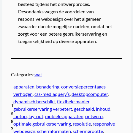
besteed tijdens het ontwerpproces.
Desondanks wegen de voordelen van
responsive webdesign over het algemeen
zwaarder dan de mogelijke nadelen, omdat het
zorgt voor een betere gebruikerservaring en
toegankelijkheid op diverse apparaten.
Categories:
wat
apparaten
, 
benadering
, 
conversiepercentages
verhogen
, 
css-mediaquery’s
, 
desktopcomputer
, 
dynamisch herschikt
, 
flexibele manier
, 
T
gebruikerservaring verbetert
, 
geschaald
, 
inhoud
, 
a
laptop
, 
lay-out
, 
mobiele apparaten
, 
ontwerp
, 
g
optimale gebruikerservaring
, 
resolutie
, 
responsive
s
webdesign
, 
schermformaten
, 
schermgrootte
, 