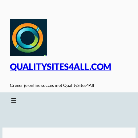
Spring
naar
de
inhoud
QUALITYSITES4ALL.COM
Creëer je online succes met QualitySites4All