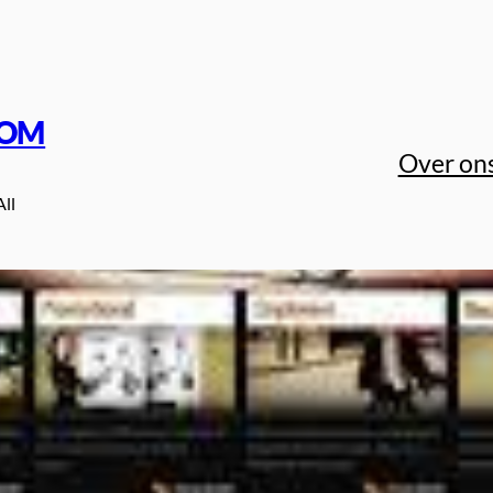
COM
Over on
All