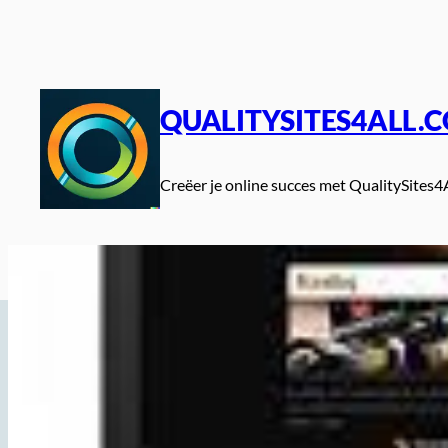
Spring
naar
de
inhoud
QUALITYSITES4ALL.
Creëer je online succes met QualitySites4