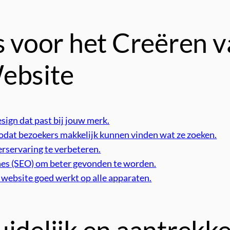
s voor het Creëren 
ebsite
esign dat past bij jouw merk.
zodat bezoekers makkelijk kunnen vinden wat ze zoeken.
erservaring te verbeteren.
es (SEO) om beter gevonden te worden.
 website goed werkt op alle apparaten.
idelijk en aantrekke