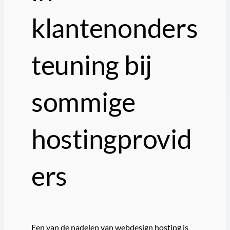
klantenonders
teuning bij
sommige
hostingprovid
ers
Een van de nadelen van webdesign hosting is