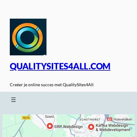
Spring
naar
de
inhoud
QUALITYSITES4ALL.COM
Creëer je online succes met QualitySites4All