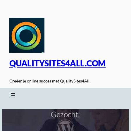
Spring
naar
de
inhoud
QUALITYSITES4ALL.COM
Creëer je online succes met QualitySites4All