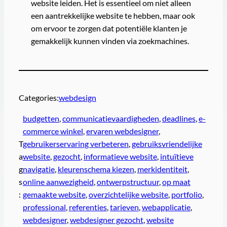
website leiden. Het is essentieel om niet alleen
een aantrekkelijke website te hebben, maar ook
om ervoor te zorgen dat potentiële klanten je
gemakkelijk kunnen vinden via zoekmachines.
Categories:
webdesign
budgetten
, 
communicatievaardigheden
, 
deadlines
, 
e-
commerce winkel
, 
ervaren webdesigner
, 
T
gebruikerservaring verbeteren
, 
gebruiksvriendelijke
a
website
, 
gezocht
, 
informatieve website
, 
intuïtieve
g
navigatie
, 
kleurenschema kiezen
, 
merkidentiteit
, 
s
online aanwezigheid
, 
ontwerpstructuur
, 
op maat
:
gemaakte website
, 
overzichtelijke website
, 
portfolio
, 
professional
, 
referenties
, 
tarieven
, 
webapplicatie
, 
webdesigner
, 
webdesigner gezocht
, 
website