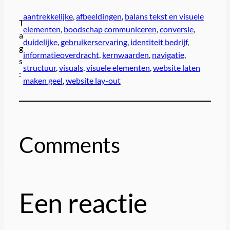
aantrekkelijke
, 
afbeeldingen
, 
balans tekst en visuele
T
elementen
, 
boodschap communiceren
, 
conversie
, 
a
duidelijke
, 
gebruikerservaring
, 
identiteit bedrijf
, 
g
informatieoverdracht
, 
kernwaarden
, 
navigatie
, 
s
structuur
, 
visuals
, 
visuele elementen
, 
website laten
:
maken geel
, 
website lay-out
Comments
Een reactie