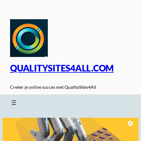
Spring
naar
de
inhoud
QUALITYSITES4ALL.COM
Creëer je online succes met QualitySites4All