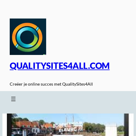
Spring
naar
de
inhoud
QUALITYSITES4ALL.COM
Creëer je online succes met QualitySites4All