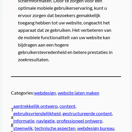
schermformaten. Door te zorgen voor een
optimale mobiele gebruikerservaring, kunt u
ervoor zorgen dat bezoekers gemakkelijk
toegang hebben tot uw website, ongeacht het
apparaat dat ze gebruiken. Het verbeteren van
de mobiele functionaliteit van uw website kan
bijdragen aan een hogere
gebruikerstevredenheid en betere prestaties in
zoekresultaten.
Categories:
webdesign
, 
website laten maken
aantrekkelijk ontwerp
, 
content
, 
T
gebruiksvriendelijkheid
, 
gestructureerde content
, 
a
informatie
, 
navigatie
, 
professioneel ontwerp
, 
g
steenwijk
, 
technische aspecten
, 
webdesign bureau
, 
s