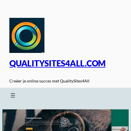
Spring
naar
de
inhoud
QUALITYSITES4ALL.COM
Creëer je online succes met QualitySites4All