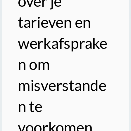
over je
tarieven en
werkafsprake
n om
misverstande
n te
voorkomen.