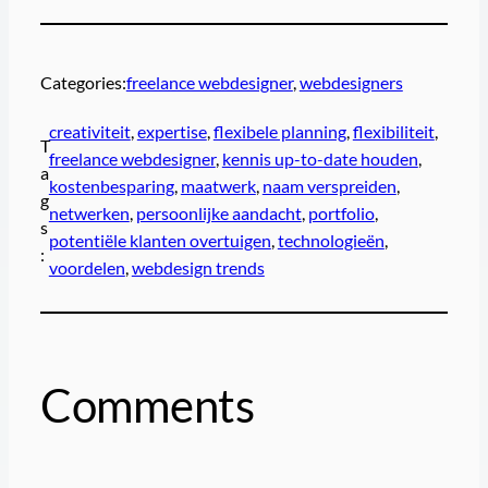
Categories:
freelance webdesigner
, 
webdesigners
creativiteit
, 
expertise
, 
flexibele planning
, 
flexibiliteit
, 
T
freelance webdesigner
, 
kennis up-to-date houden
, 
a
kostenbesparing
, 
maatwerk
, 
naam verspreiden
, 
g
netwerken
, 
persoonlijke aandacht
, 
portfolio
, 
s
potentiële klanten overtuigen
, 
technologieën
, 
:
voordelen
, 
webdesign trends
Comments