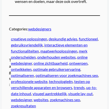
wensen en doelen, maar deze ook overtreft.
Categories:
webdesigners
creatieve oplossingen
, 
deskundig advies
, 
functioneel
, 
gebruiksvriendelijk
, 
interactieve elementen en
functionaliteiten
, 
maatwerkoplossingen
, 
merk
onderscheiden
, 
onderhouden websites
, 
online
T
webdesigner
, 
online zichtbaarheid
, 
ontwerpen
, 
a
ontwikkelen
, 
optimale gebruikerservaring
, 
g
optimaliseren
, 
optimaliseren voor zoekmachines seo
, 
s
professionele website
, 
technologieën
, 
testen op
:
verschillende apparaten en browsers
, 
trends
, 
up-to-
date inhoud
, 
visueel aantrekkelijk
, 
visuele lay-out
, 
webdesigner
, 
websites
, 
zoekmachines seo
, 
zoekresultaten