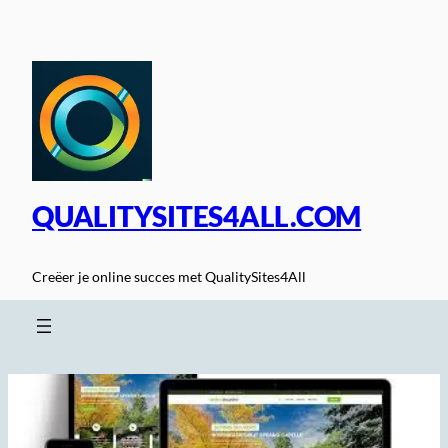
Spring
naar
de
inhoud
QUALITYSITES4ALL.COM
Creëer je online succes met QualitySites4All