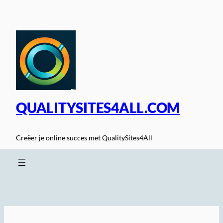
Spring
naar
de
inhoud
QUALITYSITES4ALL.COM
Creëer je online succes met QualitySites4All