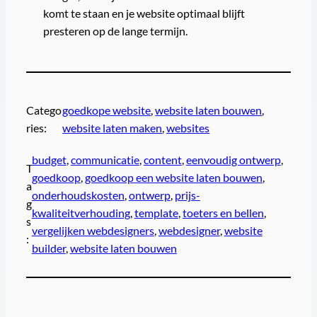
komt te staan en je website optimaal blijft
presteren op de lange termijn.
Catego
goedkope website
, 
website laten bouwen
, 
ries:
website laten maken
, 
websites
budget
, 
communicatie
, 
content
, 
eenvoudig ontwerp
, 
T
goedkoop
, 
goedkoop een website laten bouwen
, 
a
onderhoudskosten
, 
ontwerp
, 
prijs-
g
kwaliteitverhouding
, 
template
, 
toeters en bellen
, 
s
vergelijken webdesigners
, 
webdesigner
, 
website
:
builder
, 
website laten bouwen