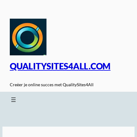
Spring
naar
de
inhoud
QUALITYSITES4ALL.COM
Creëer je online succes met QualitySites4All