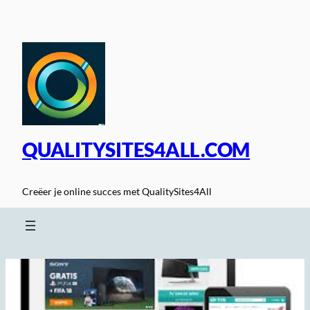
Spring
naar
de
inhoud
QUALITYSITES4ALL.COM
Creëer je online succes met QualitySites4All