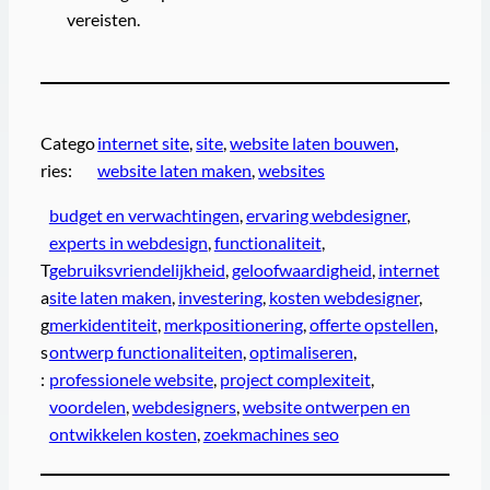
vereisten.
Catego
internet site
, 
site
, 
website laten bouwen
, 
ries:
website laten maken
, 
websites
budget en verwachtingen
, 
ervaring webdesigner
, 
experts in webdesign
, 
functionaliteit
, 
T
gebruiksvriendelijkheid
, 
geloofwaardigheid
, 
internet
a
site laten maken
, 
investering
, 
kosten webdesigner
, 
g
merkidentiteit
, 
merkpositionering
, 
offerte opstellen
, 
s
ontwerp functionaliteiten
, 
optimaliseren
, 
:
professionele website
, 
project complexiteit
, 
voordelen
, 
webdesigners
, 
website ontwerpen en
ontwikkelen kosten
, 
zoekmachines seo