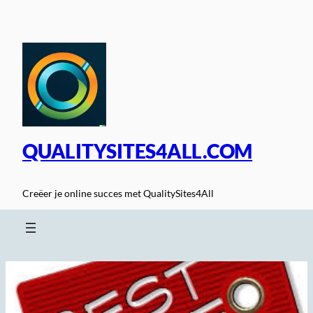
Spring
naar
de
inhoud
QUALITYSITES4ALL.COM
Creëer je online succes met QualitySites4All