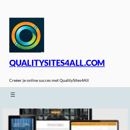
Spring
naar
de
inhoud
QUALITYSITES4ALL.COM
Creëer je online succes met QualitySites4All