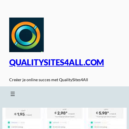
Spring
naar
de
inhoud
QUALITYSITES4ALL.COM
Creëer je online succes met QualitySites4All