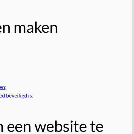
ten maken
en;
d beveiligd is.
m een website te