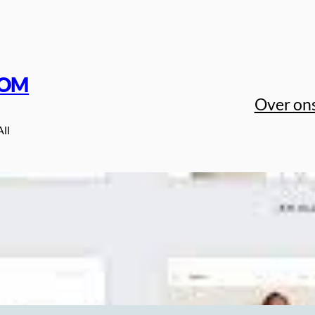
COM
Over on
All