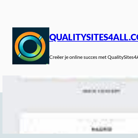
Spring
naar
de
inhoud
QUALITYSITES4ALL.
Creëer je online succes met QualitySites4