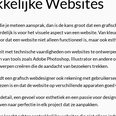
kelijke Websites
die je meteen aansprak, dan is de kans groot dat een grafisc
delijk is voor het visuele aspect van een website. Van kle
or dat een website niet alleen functioneel is, maar ook esth
eit met technische vaardigheden om websites te ontwerpen
en van tools zoals Adobe Photoshop, Illustrator en ander
erpen creëren die de aandacht van bezoekers trekken.
dt een grafisch webdesigner ook rekening met gebruikerserv
e lezen is en dat de website op verschillende apparaten go
etail, een gevoel voor esthetiek en een passie voor design.
n naar perfectie in elk project dat ze aanpakken.