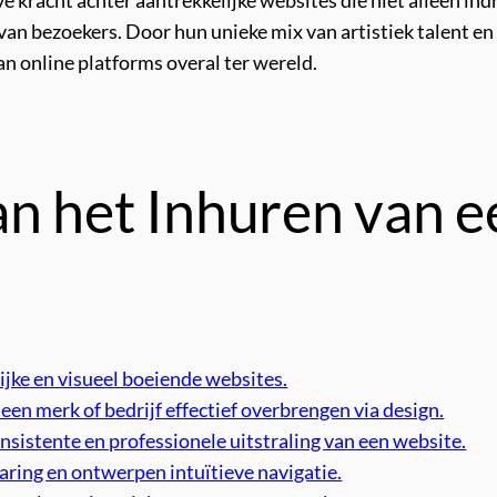
e kracht achter aantrekkelijke websites die niet alleen indr
van bezoekers. Door hun unieke mix van artistiek talent e
an online platforms overal ter wereld.
n het Inhuren van e
jke en visueel boeiende websites.
een merk of bedrijf effectief overbrengen via design.
sistente en professionele uitstraling van een website.
aring en ontwerpen intuïtieve navigatie.