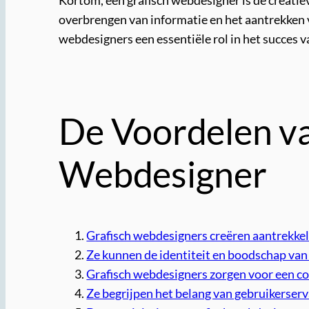
Kortom, een grafisch webdesigner is de creatiev
overbrengen van informatie en het aantrekken 
webdesigners een essentiële rol in het succes v
De Voordelen va
Webdesigner
Grafisch webdesigners creëren aantrekkeli
Ze kunnen de identiteit en boodschap van 
Grafisch webdesigners zorgen voor een con
Ze begrijpen het belang van gebruikerserv