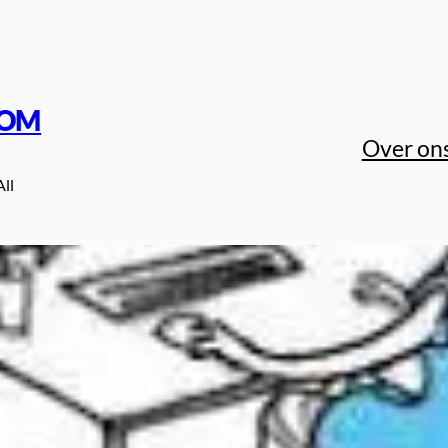
COM
Over on
All