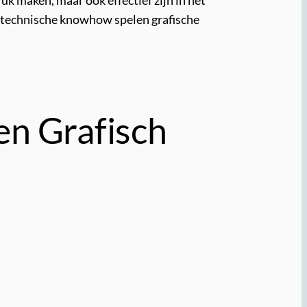
uk maken, maar ook effectief zijn in het
n technische knowhow spelen grafische
en Grafisch