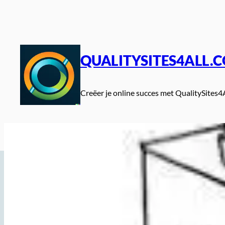
Spring
naar
de
inhoud
QUALITYSITES4ALL.
Creëer je online succes met QualitySites4