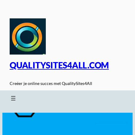
Spring
naar
de
inhoud
QUALITYSITES4ALL.COM
Creëer je online succes met QualitySites4All