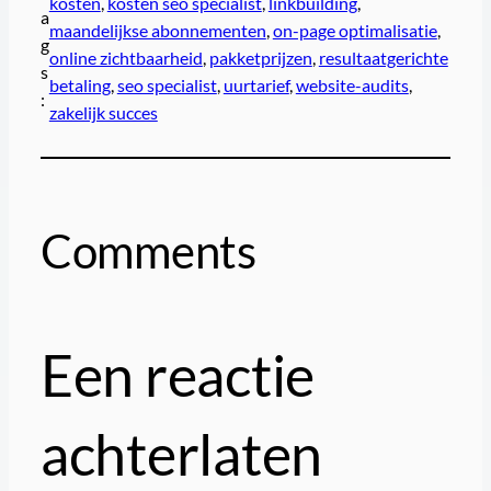
kosten
, 
kosten seo specialist
, 
linkbuilding
, 
a
maandelijkse abonnementen
, 
on-page optimalisatie
, 
g
online zichtbaarheid
, 
pakketprijzen
, 
resultaatgerichte
s
betaling
, 
seo specialist
, 
uurtarief
, 
website-audits
, 
:
zakelijk succes
Comments
Een reactie
achterlaten