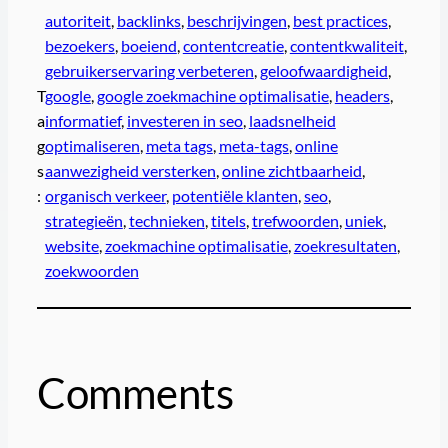
autoriteit
, 
backlinks
, 
beschrijvingen
, 
best practices
, 
bezoekers
, 
boeiend
, 
contentcreatie
, 
contentkwaliteit
, 
gebruikerservaring verbeteren
, 
geloofwaardigheid
, 
T
google
, 
google zoekmachine optimalisatie
, 
headers
, 
a
informatief
, 
investeren in seo
, 
laadsnelheid
g
optimaliseren
, 
meta tags
, 
meta-tags
, 
online
s
aanwezigheid versterken
, 
online zichtbaarheid
, 
:
organisch verkeer
, 
potentiële klanten
, 
seo
, 
strategieën
, 
technieken
, 
titels
, 
trefwoorden
, 
uniek
, 
website
, 
zoekmachine optimalisatie
, 
zoekresultaten
, 
zoekwoorden
Comments