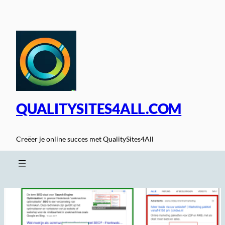
Spring
naar
de
inhoud
QUALITYSITES4ALL.COM
Creëer je online succes met QualitySites4All