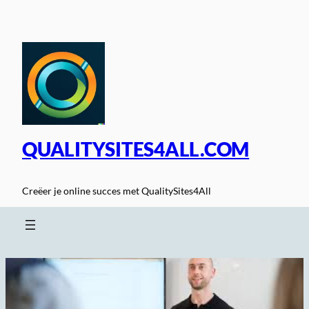
Spring
naar
de
inhoud
QUALITYSITES4ALL.COM
Creëer je online succes met QualitySites4All