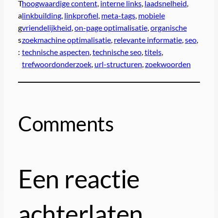
T
hoogwaardige content
, 
interne links
, 
laadsnelheid
, 
a
linkbuilding
, 
linkprofiel
, 
meta-tags
, 
mobiele
g
vriendelijkheid
, 
on-page optimalisatie
, 
organische
s
zoekmachine optimalisatie
, 
relevante informatie
, 
seo
, 
:
technische aspecten
, 
technische seo
, 
titels
, 
trefwoordonderzoek
, 
url-structuren
, 
zoekwoorden
Comments
Een reactie
achterlaten