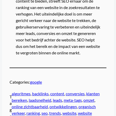
content te bieden, streeft SEO ernaar om de
ranking van een website in de zoekresultaten te
verhogen. Het uiteindelijke doel is om meer
gericht verkeer naar de website te trekken, de
gebruikerservaring te verbeteren en uiteindelijk
meer leads, conversies en omzet te genereren
voor het bedrijf achter de website. SEO helpt
dus om het bereik en de impact van een website
te vergroten binnen de online markt.
Categories:
google
algoritmes
, 
backlinks
, 
content
, 
conversies
, 
klanten
T
bereiken
, 
laadsnelheid
, 
leads
, 
meta-tags
, 
omzet
, 
a
online zichtbaarheid
, 
ontwikkelingen
, 
organisch
g
verkeer
, 
ranking
, 
seo
, 
trends
, 
website
, 
website