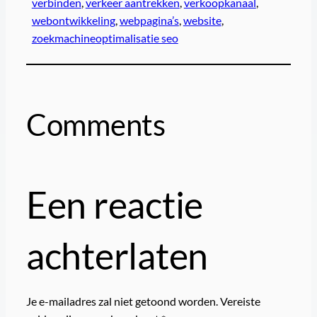
verbinden
, 
verkeer aantrekken
, 
verkoopkanaal
, 
webontwikkeling
, 
webpagina’s
, 
website
, 
zoekmachineoptimalisatie seo
Comments
Een reactie
achterlaten
Je e-mailadres zal niet getoond worden.
Vereiste