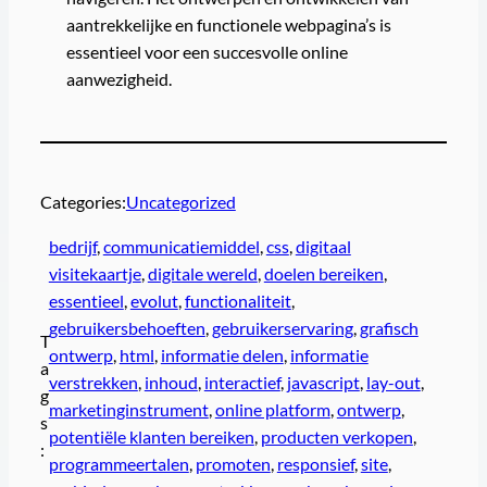
aantrekkelijke en functionele webpagina’s is
essentieel voor een succesvolle online
aanwezigheid.
Categories:
Uncategorized
bedrijf
, 
communicatiemiddel
, 
css
, 
digitaal
visitekaartje
, 
digitale wereld
, 
doelen bereiken
, 
essentieel
, 
evolut
, 
functionaliteit
, 
gebruikersbehoeften
, 
gebruikerservaring
, 
grafisch
T
ontwerp
, 
html
, 
informatie delen
, 
informatie
a
verstrekken
, 
inhoud
, 
interactief
, 
javascript
, 
lay-out
, 
g
marketinginstrument
, 
online platform
, 
ontwerp
, 
s
potentiële klanten bereiken
, 
producten verkopen
, 
:
programmeertalen
, 
promoten
, 
responsief
, 
site
, 