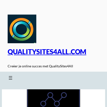
Spring
naar
de
inhoud
QUALITYSITES4ALL.COM
Creëer je online succes met QualitySites4All