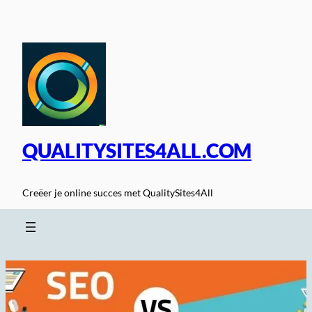
Spring
naar
de
inhoud
QUALITYSITES4ALL.COM
Creëer je online succes met QualitySites4All