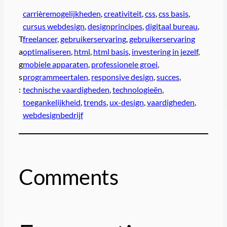
carrièremogelijkheden
, 
creativiteit
, 
css
, 
css basis
, 
cursus webdesign
, 
designprincipes
, 
digitaal bureau
, 
T
freelancer
, 
gebruikerservaring
, 
gebruikerservaring
a
optimaliseren
, 
html
, 
html basis
, 
investering in jezelf
, 
g
mobiele apparaten
, 
professionele groei
, 
s
programmeertalen
, 
responsive design
, 
succes
, 
:
technische vaardigheden
, 
technologieën
, 
toegankelijkheid
, 
trends
, 
ux-design
, 
vaardigheden
, 
webdesignbedrijf
Comments