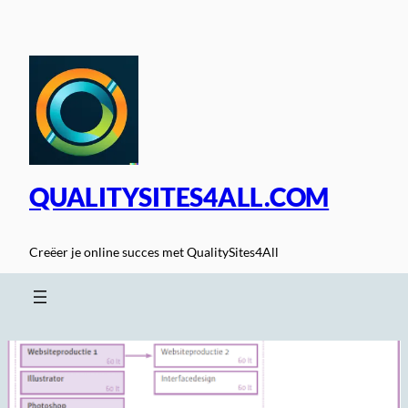
Spring
naar
de
inhoud
QUALITYSITES4ALL.COM
Creëer je online succes met QualitySites4All