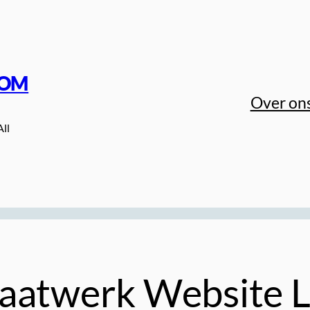
COM
Over on
All
Maatwerk Website 