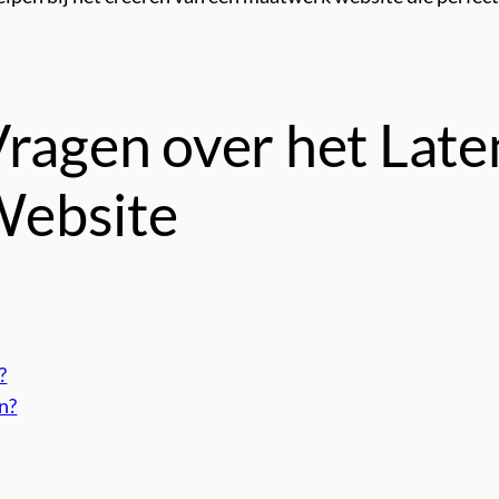
Vragen over het Lat
Website
?
n?