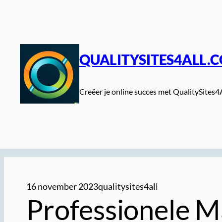
Spring
naar
de
inhoud
QUALITYSITES4ALL.
Creëer je online succes met QualitySites4
16 november 2023
qualitysites4all
Professionele 