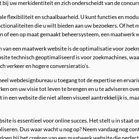
t bij uw merkidentiteit en zich onderscheidt van de concur
flexibiliteit en schaalbaarheid. U kunt functies en module
nctionaliteiten die u wilt bieden aan uw bezoekers. Of he
en of een op maat gemaakt beheersysteem, een maatwerk w
en van een maatwerk website is de optimalisatie voor zoek
ite technisch geoptimaliseerd is voor zoekmachines, waar
ch verkeer en hogere conversieratio’s.
eel webdesignbureau u toegang tot de expertise en ervar
en om uw visie tot leven te brengen en u te adviseren over
in een website die niet alleen visueel aantrekkelijk is, ma
te is essentieel voor online succes. Het stelt u in staat
realiseren. Dus waar wacht u nog op? Neem vandaag nog con
pen bij het creëren van een maatwerk website die perfect