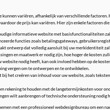
kunnen variëren, afhankelijk van verschillende factoren. H
 waardoor de prijs kan variëren. Hier zijn enkele factoren d
voudige informatieve website met basisfunctionaliteiten z
eerde functies zoals betalingsgateways, gebruikersregist
 ontwerp dat volledig aansluit bij uw merkidentiteit zal
ngen en maatwerk er nodig zijn, hoe hoger de kosten zulle
uw website nodig heeft, kan ook invloed hebben op de kost
nning vergen om te ontwerpen en te ontwikkelen.
t bij het creëren van inhoud voor uw website, zoals teksten,
 om rekening te houden met de langetermijnkosten voor on
gingen wilt aanbrengen of technische ondersteuning nodig h
te nemen met een professioneel webdesignbureau om een na