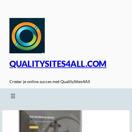
Spring
naar
de
inhoud
QUALITYSITES4ALL.COM
Creëer je online succes met QualitySites4All