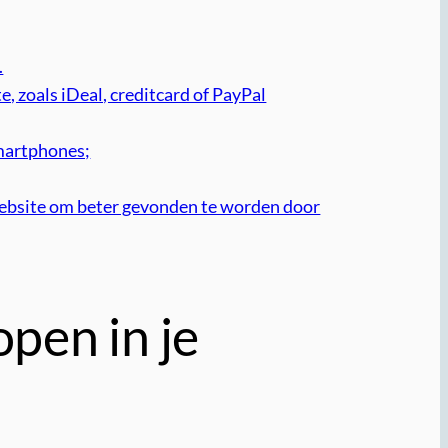
.
, zoals iDeal, creditcard of PayPal
smartphones;
website om beter gevonden te worden door
open in je