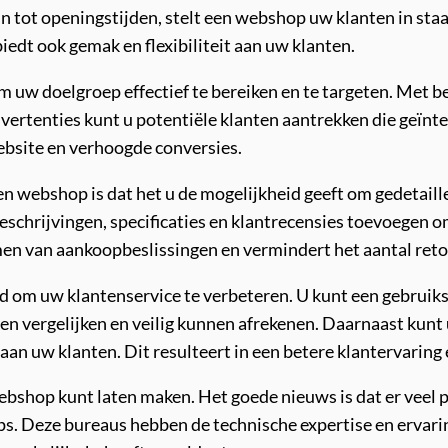
 zijn tot openingstijden, stelt een webshop uw klanten in 
biedt ook gemak en flexibiliteit aan uw klanten.
m uw doelgroep effectief te bereiken en te targeten. Met 
ertenties kunt u potentiële klanten aantrekken die geïnter
ebsite en verhoogde conversies.
en webshop is dat het u de mogelijkheid geeft om gedetail
beschrijvingen, specificaties en klantrecensies toevoegen 
men van aankoopbeslissingen en vermindert het aantal ret
 om uw klantenservice te verbeteren. U kunt een gebruiksv
 vergelijken en veilig kunnen afrekenen. Daarnaast kunt u
an uw klanten. Dit resulteert in een betere klantervarin
webshop kunt laten maken. Het goede nieuws is dat er veel
s. Deze bureaus hebben de technische expertise en ervarin