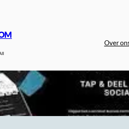
COM
Over on
All