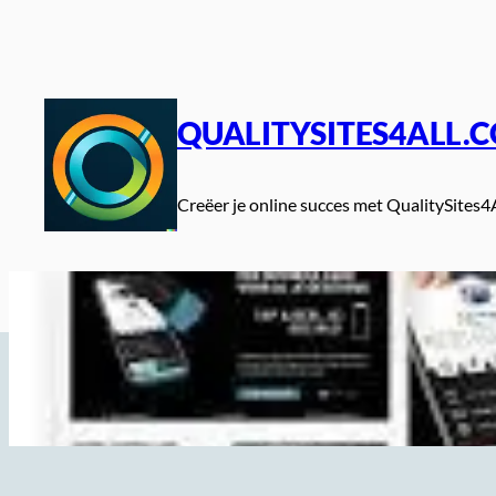
Spring
naar
de
inhoud
QUALITYSITES4ALL.
Creëer je online succes met QualitySites4