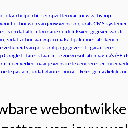
 je kan helpen bij het opzetten van jouw webshop.
n voor het bouwen van jouw webshop, zoals CMS-systemen
en is en dat alle informatie duidelijk weergegeven wordt.
aan, zodat ze hun aankopen makkelijk kunnen afrekenen.
e veiligheid van persoonlijke gegevens te garanderen.
oogle te laten staan ​​in de zoekresultatenpagina’s (SERP
m meer verkeer naar je website te genereren en meer verko
oe te passen , zodat klanten hun artikelen gemakkelijk ku
wbare webontwikkela