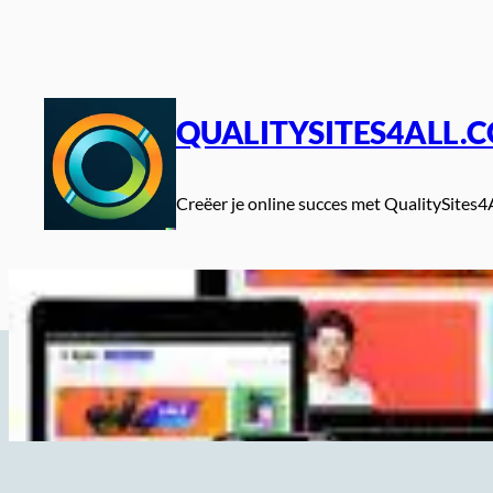
Spring
naar
de
inhoud
QUALITYSITES4ALL.
Creëer je online succes met QualitySites4