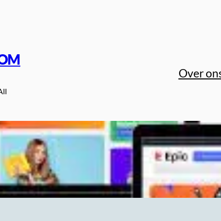
COM
Over on
All