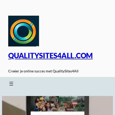
Spring
naar
de
inhoud
QUALITYSITES4ALL.COM
Creëer je online succes met QualitySites4All