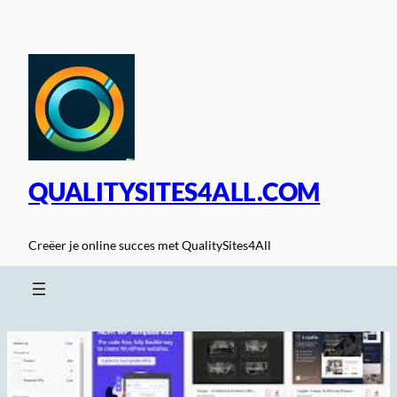
Spring
naar
de
inhoud
QUALITYSITES4ALL.COM
Creëer je online succes met QualitySites4All