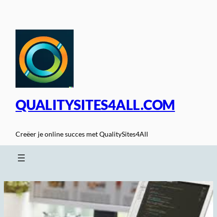
Spring
naar
de
inhoud
QUALITYSITES4ALL.COM
Creëer je online succes met QualitySites4All