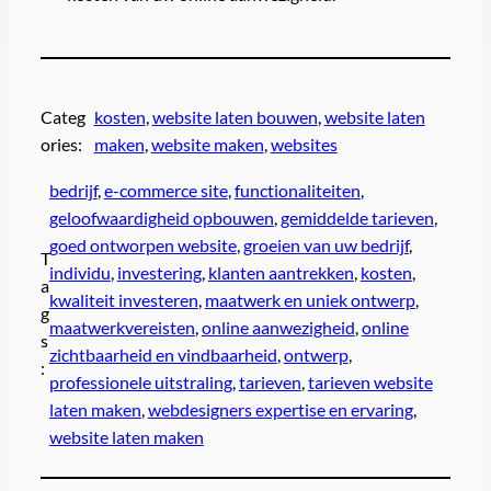
Categ
kosten
, 
website laten bouwen
, 
website laten
ories:
maken
, 
website maken
, 
websites
bedrijf
, 
e-commerce site
, 
functionaliteiten
, 
geloofwaardigheid opbouwen
, 
gemiddelde tarieven
, 
goed ontworpen website
, 
groeien van uw bedrijf
, 
T
individu
, 
investering
, 
klanten aantrekken
, 
kosten
, 
a
kwaliteit investeren
, 
maatwerk en uniek ontwerp
, 
g
maatwerkvereisten
, 
online aanwezigheid
, 
online
s
zichtbaarheid en vindbaarheid
, 
ontwerp
, 
:
professionele uitstraling
, 
tarieven
, 
tarieven website
laten maken
, 
webdesigners expertise en ervaring
, 
website laten maken