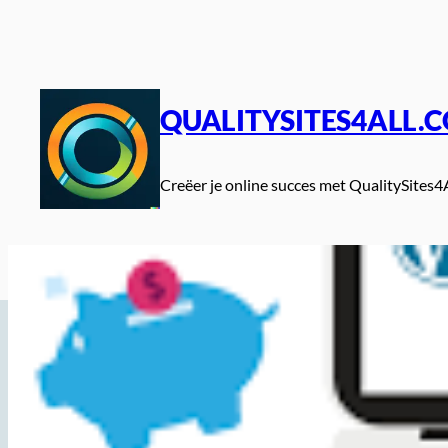
Spring
naar
de
inhoud
QUALITYSITES4ALL.
Creëer je online succes met QualitySites4