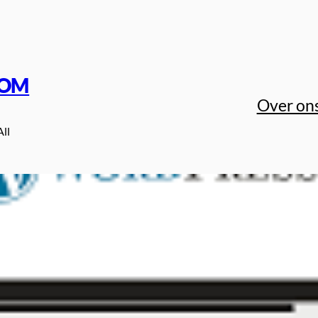
COM
Over on
All