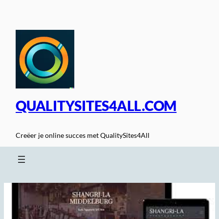
Spring
naar
de
inhoud
QUALITYSITES4ALL.COM
Creëer je online succes met QualitySites4All