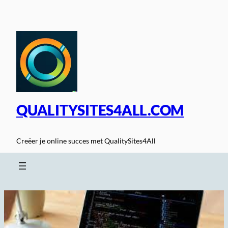
Spring
naar
de
inhoud
QUALITYSITES4ALL.COM
Creëer je online succes met QualitySites4All