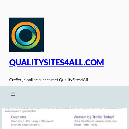
Spring
naar
de
inhoud
QUALITYSITES4ALL.COM
Creëer je online succes met QualitySites4All