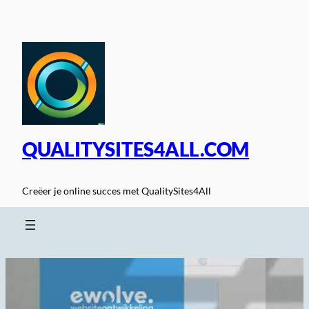
Spring
naar
de
inhoud
QUALITYSITES4ALL.COM
Creëer je online succes met QualitySites4All