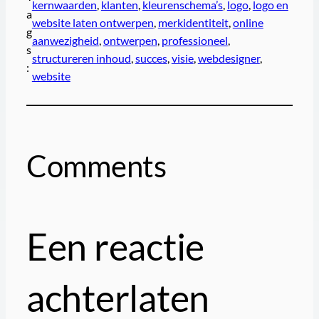
kernwaarden
, 
klanten
, 
kleurenschema’s
, 
logo
, 
logo en
a
website laten ontwerpen
, 
merkidentiteit
, 
online
g
aanwezigheid
, 
ontwerpen
, 
professioneel
, 
s
structureren inhoud
, 
succes
, 
visie
, 
webdesigner
, 
:
website
Comments
Een reactie
achterlaten