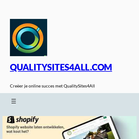
Spring
naar
de
inhoud
QUALITYSITES4ALL.COM
Creëer je online succes met QualitySites4All