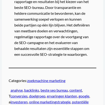
rapportage en resultaten bij het kiezen van het
beste SEO-bureau. Door transparantie en
heldere communicatie te bevorderen, kan de
samenwerking soepel verlopen en kunnen
beide partijen op één lijn blijven. Het definiëren
van meetbare doelen en verwachtingen,
regelmatige rapportage over de voortgang van
de SEO-campagne en het evalueren van
behaalde resultaten zijn essentiële stappen om
een succesvolle SEO-strategie te waarborgen.
Categories:
zoekmachine marketing
analyse
, 
backlinks
, 
beste seo bureau
, 
content
, 
T
conversies
, 
doelgroep
, 
ervaringen klanten
, 
google
, 
a
investeren
, 
online marketingstrategie
, 
potentiële