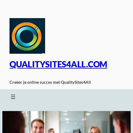
Spring
naar
de
inhoud
QUALITYSITES4ALL.COM
Creëer je online succes met QualitySites4All