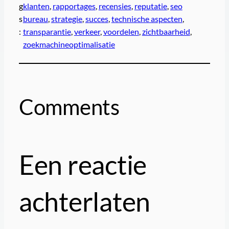
g
klanten
, 
rapportages
, 
recensies
, 
reputatie
, 
seo
s
bureau
, 
strategie
, 
succes
, 
technische aspecten
, 
:
transparantie
, 
verkeer
, 
voordelen
, 
zichtbaarheid
, 
zoekmachineoptimalisatie
Comments
Een reactie
achterlaten