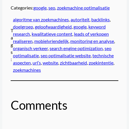
Categories:
google
, 
seo
, 
zoekmachine optimalisatie
algoritme van zoekmachines
, 
autoriteit
, 
backlinks
, 
doelgroep
, 
geloofwaardigheid
, 
google
, 
keyword
T
research
, 
kwalitatieve content
, 
leads of verkopen
a
realiseren
, 
mobielvriendelijk
, 
monitoring en analyse
, 
g
organisch verkeer
, 
search engine optimization
, 
seo
s
optimalisatie
, 
seo optimalisatie website
, 
technische
:
aspecten
, 
url’s
, 
website
, 
zichtbaarheid
, 
zoekintentie
, 
zoekmachines
Comments