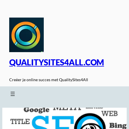
Spring
naar
de
inhoud
QUALITYSITES4ALL.COM
Creëer je online succes met QualitySites4All