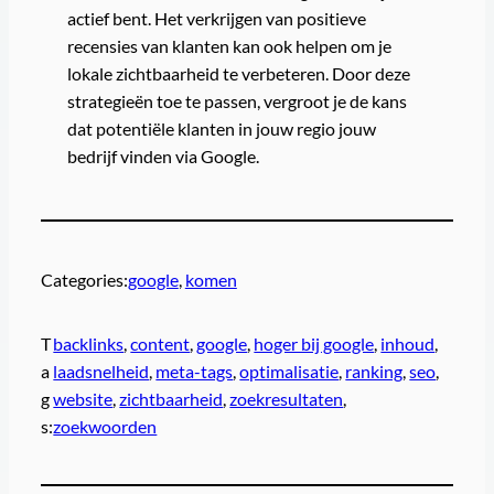
actief bent. Het verkrijgen van positieve
recensies van klanten kan ook helpen om je
lokale zichtbaarheid te verbeteren. Door deze
strategieën toe te passen, vergroot je de kans
dat potentiële klanten in jouw regio jouw
bedrijf vinden via Google.
Categories:
google
, 
komen
T
backlinks
, 
content
, 
google
, 
hoger bij google
, 
inhoud
, 
a
laadsnelheid
, 
meta-tags
, 
optimalisatie
, 
ranking
, 
seo
, 
g
website
, 
zichtbaarheid
, 
zoekresultaten
, 
s:
zoekwoorden