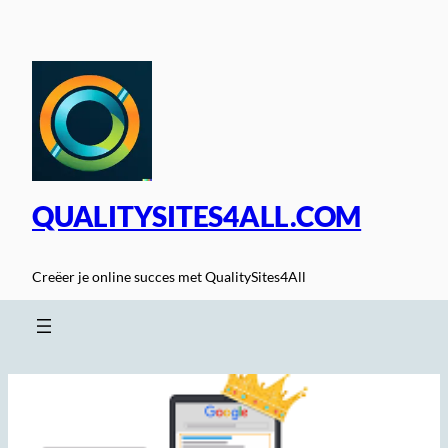
Spring
naar
de
inhoud
QUALITYSITES4ALL.COM
Creëer je online succes met QualitySites4All