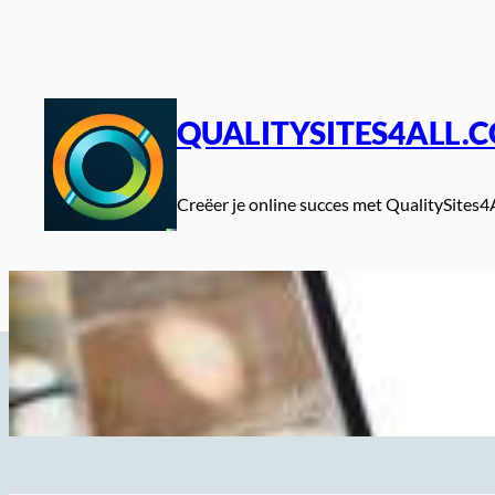
Spring
naar
de
inhoud
QUALITYSITES4ALL.
Creëer je online succes met QualitySites4