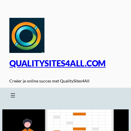
Spring
naar
de
inhoud
QUALITYSITES4ALL.COM
Creëer je online succes met QualitySites4All