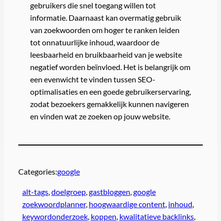
gebruikers die snel toegang willen tot
informatie. Daarnaast kan overmatig gebruik
van zoekwoorden om hoger te ranken leiden
tot onnatuurlijke inhoud, waardoor de
leesbaarheid en bruikbaarheid van je website
negatief worden beïnvloed. Het is belangrijk om
een evenwicht te vinden tussen SEO-
optimalisaties en een goede gebruikerservaring,
zodat bezoekers gemakkelijk kunnen navigeren
en vinden wat ze zoeken op jouw website.
Categories:
google
alt-tags
, 
doelgroep
, 
gastbloggen
, 
google
zoekwoordplanner
, 
hoogwaardige content
, 
inhoud
, 
keywordonderzoek
, 
koppen
, 
kwalitatieve backlinks
, 