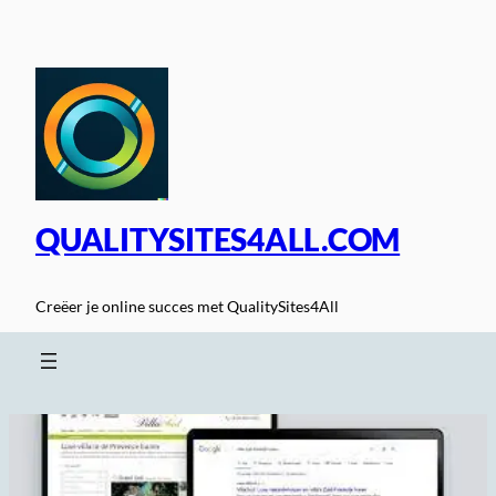
Spring
naar
de
inhoud
QUALITYSITES4ALL.COM
Creëer je online succes met QualitySites4All