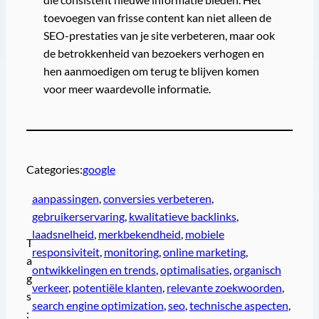
toevoegen van frisse content kan niet alleen de
SEO-prestaties van je site verbeteren, maar ook
de betrokkenheid van bezoekers verhogen en
hen aanmoedigen om terug te blijven komen
voor meer waardevolle informatie.
Categories:
google
aanpassingen
, 
conversies verbeteren
, 
gebruikerservaring
, 
kwalitatieve backlinks
, 
laadsnelheid
, 
merkbekendheid
, 
mobiele
T
responsiviteit
, 
monitoring
, 
online marketing
, 
a
ontwikkelingen en trends
, 
optimalisaties
, 
organisch
g
verkeer
, 
potentiële klanten
, 
relevante zoekwoorden
, 
s
search engine optimization
, 
seo
, 
technische aspecten
, 
: