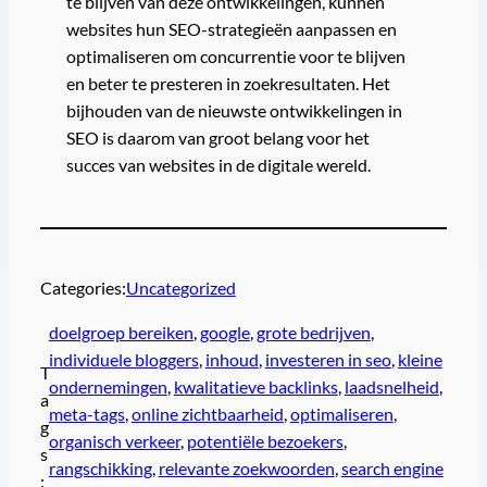
te blijven van deze ontwikkelingen, kunnen
websites hun SEO-strategieën aanpassen en
optimaliseren om concurrentie voor te blijven
en beter te presteren in zoekresultaten. Het
bijhouden van de nieuwste ontwikkelingen in
SEO is daarom van groot belang voor het
succes van websites in de digitale wereld.
Categories:
Uncategorized
doelgroep bereiken
, 
google
, 
grote bedrijven
, 
individuele bloggers
, 
inhoud
, 
investeren in seo
, 
kleine
T
ondernemingen
, 
kwalitatieve backlinks
, 
laadsnelheid
, 
a
meta-tags
, 
online zichtbaarheid
, 
optimaliseren
, 
g
organisch verkeer
, 
potentiële bezoekers
, 
s
rangschikking
, 
relevante zoekwoorden
, 
search engine
: