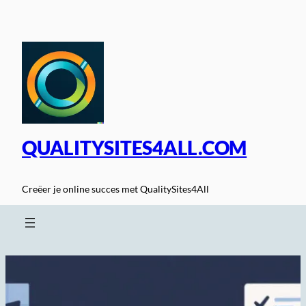
Spring
naar
de
inhoud
QUALITYSITES4ALL.COM
Creëer je online succes met QualitySites4All